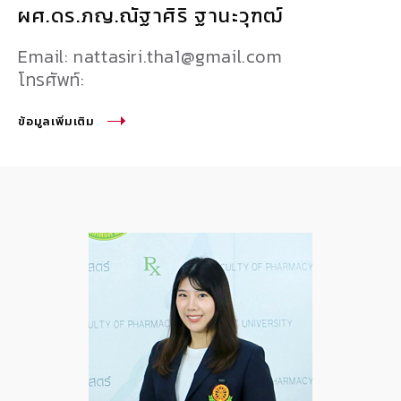
ผศ.ดร.ภญ.ณัฐาศิริ ฐานะวุฑฒ์
Email: nattasiri.tha1@gmail.com
โทรศัพท์:
ข้อมูลเพิ่มเติม