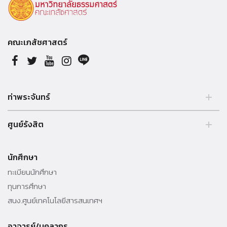
คณะเภสัชศาสตร์
ท่าพระจันทร์
2 ถนนพระจันทร์ แขวงพระบรมมหาราชวัง, เขตพระนคร, กรุงเทพฯ
ศูนย์รังสิต
10200
Tel. +66 (0) 261 3333
99 หมู่ 18, ถ.พหลโยธิน, คลองหลวง, รังสิต, ปทุมธานี, 12121
นักศึกษา
Tel. +66 (0) 564 4440-79
ทะเบียนนักศึกษา
ทุนการศึกษา
สนง.ศูนย์เทคโนโลยีสารสนเทศฯ
อาจารย์/บุคลากร