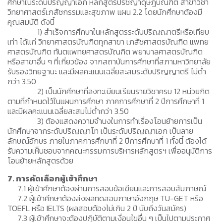
ศึกษาในระดับปริญญาเอก หลักสูตรปรัชญาดุษฎีบัณฑิต สาขาวิชา
วิทยาศาสตร์เภสัชกรรมและสุขภาพ แผน 2.2 โดยนักศึกษาต้องมี
คุณสมบัติ ดังนี้
1) สำเร็จการศึกษาในหลักสูตรระดับปริญญาตรีหรือเทียบ
เท่า ได้แก่ วิทยาศาสตรบัณฑิตทุกสาขา เภสัชศาสตรบัณฑิต แพทย
ศาสตรบัณฑิต ทันตแพทยศาสตรบัณฑิต พยาบาลศาสตรบัณฑิต
หรือสาขาอื่น ๆ ที่เกี่ยวข้อง จากสถาบันการศึกษาที่สภามหาวิทยาลัย
รับรองวิทยฐานะ และมีผลคะแนนเฉลี่ยสะสมระดับปริญญาตรี ไม่ต่ำ
กว่า 3.50
2) เป็นนักศึกษาที่ลงทะเบียนเรียนรายวิชาครบ 12 หน่วยกิต
ตามที่กำหนดไว้ในแผนการศึกษา ภาคการศึกษาที่ 2 ปีการศึกษาที่ 1
และมีผลคะแนนเฉลี่ยสะสมไม่ต่ำกว่า 3.50
3) ต้องแสดงความจำนงในการทำเรื่องโอนย้ายการเป็น
นักศึกษาจากระดับปริญญาโท เป็นระดับปริญญาเอก เป็นลาย
ลักษณ์อักษร ภายในภาคการศึกษาที่ 2 ปีการศึกษาที่ 1 ทั้งนี้ ต้องได้
รับความเห็นชอบจากคณะกรรมการบริหารหลักสูตรฯ เพื่ออนุมัติการ
โอนย้ายหลักสูตรด้วย
7. การคัดเลือกผู้เข้าศึกษา
7.1 ผู้เข้าศึกษาต้องผ่านการสอบข้อเขียนและการสอบสัมภาษณ์
7.2 ผู้เข้าศึกษาต้องส่งผลทดสอบภาษาอังกฤษ TU-GET หรือ
TOEFL หรือ IELTS (ผลสอบต้องไม่เกิน 2 ปี นับถึงวันสมัคร)
7.3 ผู้เข้าศึกษาจะต้องปฏิบัติตามเงื่อนไขอื่น ๆ เป็นไปตามประกาศ