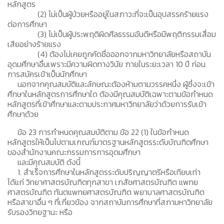
หลักสูตร
(2) ไม่เป็นผู้ป่วยหรืออยู่ในสภาวะที่จะเป็นอุปสรรคร้ายแรง
ต่อการศึกษา
(3) ไม่เป็นผู้ประพฤติผิดศีลธรรมอันดีหรือมีพฤติกรรมเสื่อม
เสียอย่างร้ายแรง
(4) ต้องไม่เคยถูกคัดชื่อออกจากมหาวิทยาลัยหรือสถาบัน
อุดมศึกษาอื่นเพราะมีความผิดทางวินัย ภายในระยะเวลา 10 ปี ก่อน
การสมัครเข้าเป็นนักศึกษา
นอกจากคุณสมบัติและลักษณะต้องห้ามตามวรรคหนึ่ง ผู้ซึ่งจะเข้า
ศึกษาในหลักสูตรการศึกษาใด ต้องมีคุณสมบัติเฉพาะตามข้อกำหนด
หลักสูตรที่เข้าศึกษาและตามประกาศมหาวิทยาลัยว่าด้วยการรับเข้า
ศึกษาด้วย
ข้อ 23 การกำหนดคุณสมบัติตาม ข้อ 22 (1) ในข้อกำหนด
หลักสูตรให้เป็นไปตามเกณฑ์มาตรฐานหลักสูตรระดับบัณฑิตศึกษา
ของสำนักงานคณะกรรมการการอุดมศึกษา
และมีคุณสมบัติ ดังนี้
1. สำเร็จการศึกษาในหลักสูตรระดับปริญญาตรีหรือเทียบเท่า
ได้แก่ วิทยาศาสตรบัณฑิตทุกสาขา เภสัชศาสตรบัณฑิต แพทย
ศาสตรบัณฑิต ทันตแพทยศาสตรบัณฑิต พยาบาลศาสตรบัณฑิต
หรือสาขาอื่น ๆ ที่เกี่ยวข้อง จากสถาบันการศึกษาที่สภามหาวิทยาลัย
รับรองวิทยฐานะ หรือ