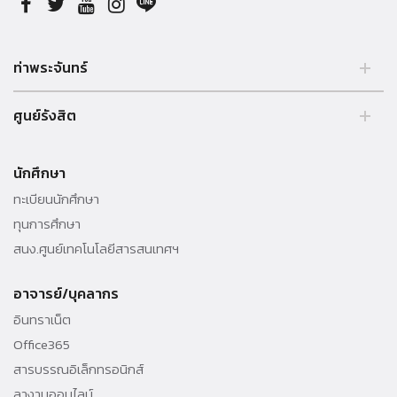
ท่าพระจันทร์
2 ถนนพระจันทร์ แขวงพระบรมมหาราชวัง, เขตพระนคร, กรุงเทพฯ
ศูนย์รังสิต
10200
Tel. +66 (0) 261 3333
99 หมู่ 18, ถ.พหลโยธิน, คลองหลวง, รังสิต, ปทุมธานี, 12121
นักศึกษา
Tel. +66 (0) 564 4440-79
ทะเบียนนักศึกษา
ทุนการศึกษา
สนง.ศูนย์เทคโนโลยีสารสนเทศฯ
อาจารย์/บุคลากร
อินทราเน็ต
Office365
สารบรรณอิเล็กทรอนิกส์
ลางานออนไลน์